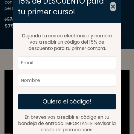
15% de DESCUENTO para
conductuales para diseñar planes terapéuticos
×
personalizados.
tu primer curso!
$97.500
$79.000
Dejando tu correo electrónico y nombre
vas a recibir un código del 15% de
descuento para tu primer compra.
Quiero el código!
En breves vas a recibir el código en tu
bandeja de entrada. IMPORTANTE: Revisar la
casilla de promociones.